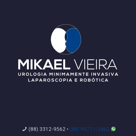
(88) 3312-9562
•
(88) 99711-2462