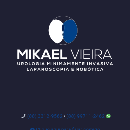
(88) 3312-9562
•
(88) 99711-2462
Clique aqui para falar comigo