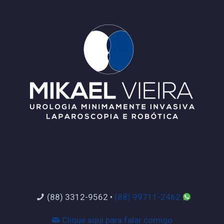
(88) 3312-9562
•
(88) 99711-2462
Clique aqui para falar comigo