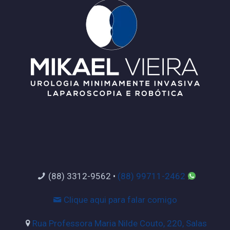
(88) 3312-9562
•
(88) 99711-2462
Clique aqui para falar comigo
Rua Professora Maria Nilde Couto, 220, Salas