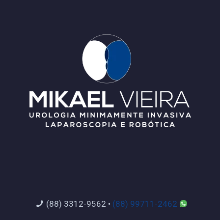
(88) 3312-9562
•
(88) 99711-2462