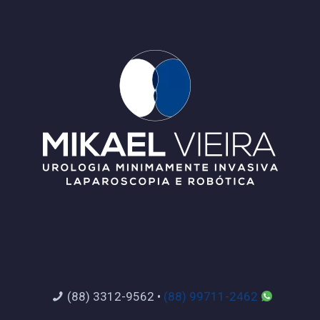
(88) 3312-9562
•
(88) 99711-2462