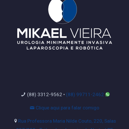
(88) 3312-9562
•
(88) 99711-2462
Clique aqui para falar comigo
Rua Professora Maria Nilde Couto, 220, Salas