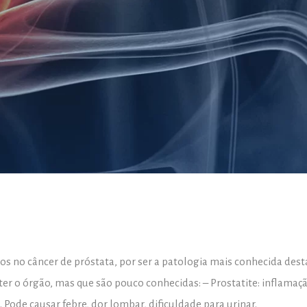
 no câncer de próstata, por ser a patologia mais conhecida dest
r o órgão, mas que são pouco conhecidas: – Prostatite: inflamaç
. Pode causar febre, dor lombar, dificuldade para urinar.