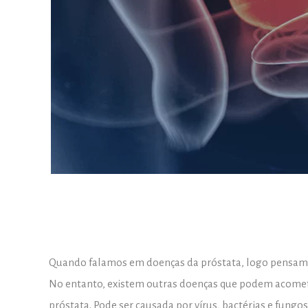
Quando falamos em doenças da próstata, logo pensamos
No entanto, existem outras doenças que podem acomete
próstata. Pode ser causada por vírus, bactérias e fungos