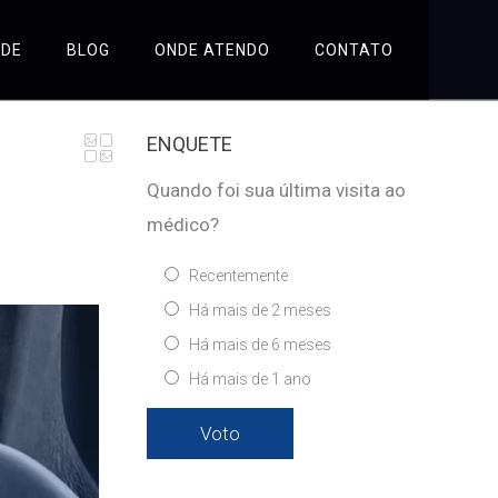
ÚDE
BLOG
ONDE ATENDO
CONTATO
ENQUETE
Quando foi sua última visita ao
médico?
Recentemente
Há mais de 2 meses
Há mais de 6 meses
Há mais de 1 ano