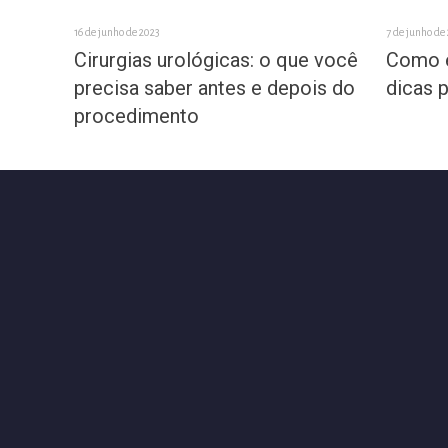
16 de junho de 2023
7 de junho de
Cirurgias urológicas: o que você
Como e
precisa saber antes e depois do
dicas p
procedimento