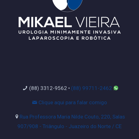
(88) 3312-9562
•
(88) 99711-2462
Clique aqui para falar comigo
Rua Professora Maria Nilde Couto, 220, Salas
907/908 - Triângulo - Juazeiro do Norte / CE