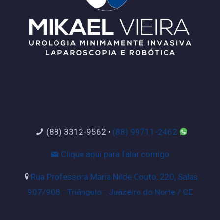
(88) 3312-9562
•
(88) 99711-2462
Clique aqui para falar comigo
Rua Professora Maria Nilde Couto, 220, Salas
907/908 - Triângulo - Juazeiro do Norte / CE