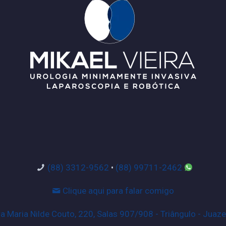
(88) 3312-9562
•
(88) 99711-2462
Clique aqui para falar comigo
 Maria Nilde Couto, 220, Salas 907/908 - Triângulo - Juaze